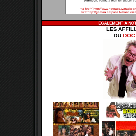
Attention:
veillez à bien remplacer V
<a href="http://www.netpass.tv/track
src="http://gaetan.netpass.tv/banniere
EGALEMENT A NOT
LES AFFIL
DU
DOC