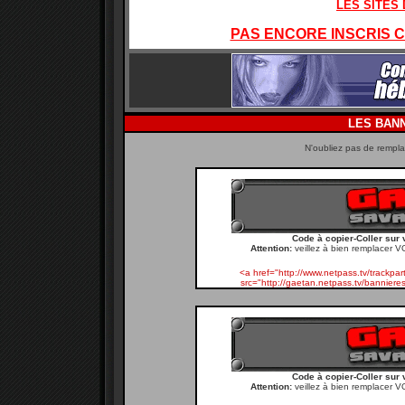
LES SITES
PAS ENCORE INSCRIS CH
LES BAN
N'oubliez pas de remplac
Code à copier-Coller sur 
Attention:
veillez à bien remplacer V
<a href="http://www.netpass.tv/track
src="http://gaetan.netpass.tv/banniere
Code à copier-Coller sur 
Attention:
veillez à bien remplacer V